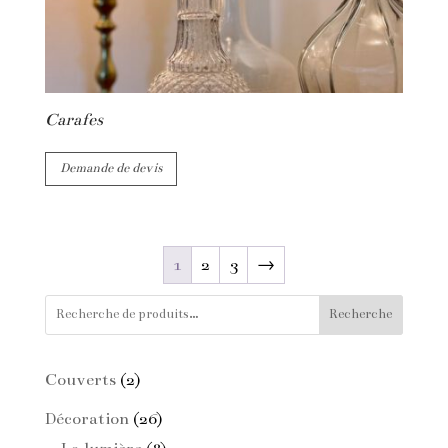
Carafes
Demande de devis
1
2
3
→
Recherche
2
Couverts
2
produits
26
Décoration
26
produits
8