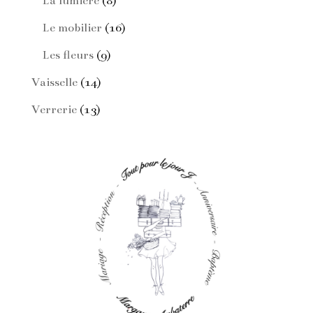
La lumière
8
produits
16
Le mobilier
16
produits
9
Les fleurs
9
produits
14
Vaisselle
14
produits
13
Verrerie
13
produits