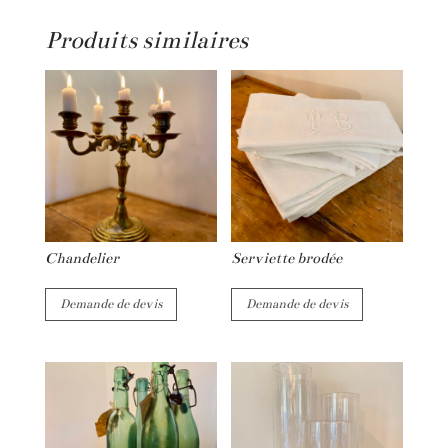
a
Produits similaires
t
i
v
e
:
Chandelier
Serviette brodée
Demande de devis
Demande de devis