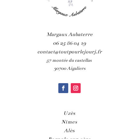
Margaux Aubaterre
06 25 86 04 19
contact@toutpourlejourj.fr
57 montée du castellas
30700 Aigaliers
Uzès
Nîmes
Alès