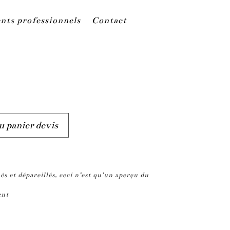
nts professionnels
Contact
A
u panier devis
l
t
e
és et dépareillés, ceci n’est qu’un aperçu du
r
n
ment
a
t