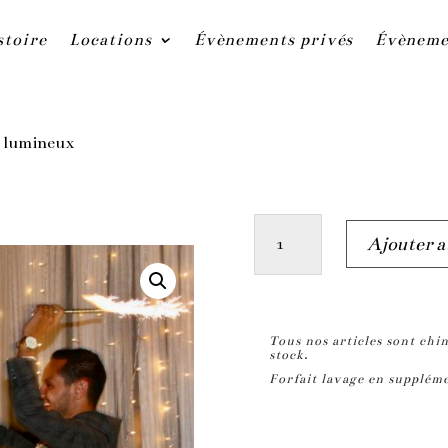
stoire
Locations
Évènements privés
Évèneme
u lumineux
quantité
Ajouter a
de
Rideau
lumineux
Tous nos articles sont chin
stock.
Forfait lavage en supplé