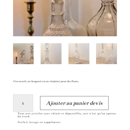
Une carafe, un bougeoir ou un récipient pour des fleurs..
quantité
A
Ajouter au panier devis
de
l
Tous nos articles sont chinés et dépareillés, ceci n’est qu’un aperçu
Carafes
t
du stock.
Forfait lavage en supplément
e