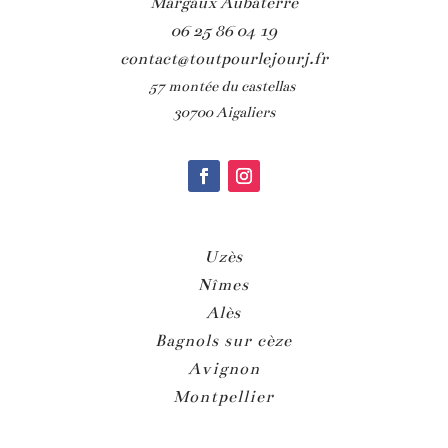
Margaux Aubaterre
06 25 86 04 19
contact@toutpourlejourj.fr
57 montée du castellas
30700 Aigaliers
Uzès
Nîmes
Alès
Bagnols sur cèze
Avignon
Montpellier