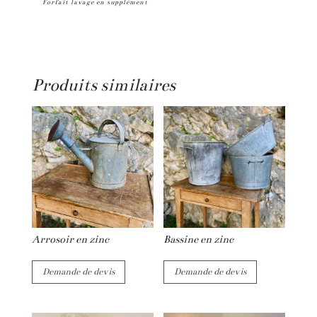
Forfait lavage en supplément
en
e
verre
r
recyclé
n
a
Produits similaires
t
i
v
e
:
Arrosoir en zinc
Bassine en zinc
Demande de devis
Demande de devis