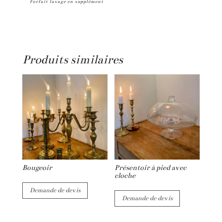
Forfait lavage en supplément
à
e
lait
r
en
n
zinc
a
Produits similaires
t
i
v
e
:
Bougeoir
Présentoir à pied avec
cloche
Demande de devis
Demande de devis