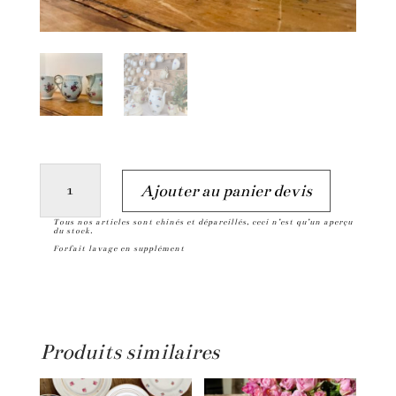
quantité
A
Ajouter au panier devis
de
l
Tous nos articles sont chinés et dépareillés, ceci n’est qu’un aperçu
Pot
t
du stock.
Forfait lavage en supplément
à
e
lait
r
n
a
Produits similaires
t
i